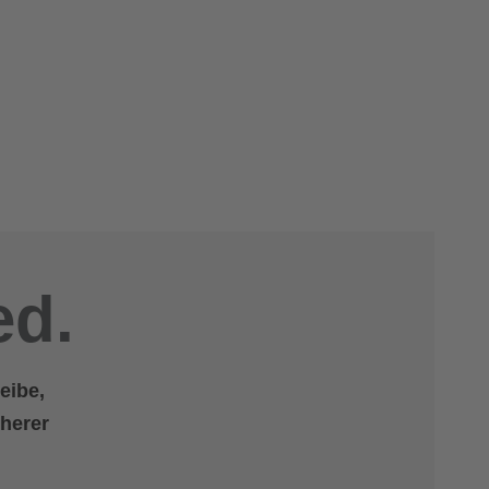
ed.
eibe,
cherer