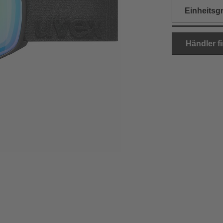
Einheitsg
Händler f