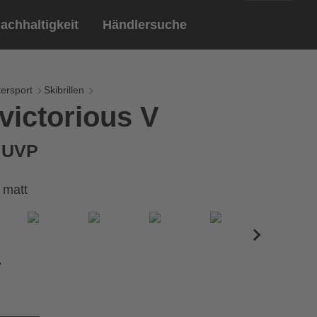
achhaltigkeit
Händlersuche
English
ar
ndschuhe
ersport
Skibrillen
victorious V
Deutsch
len
Brillen
€ UVP
Sportbrillen
 matt