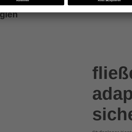
gien
flie
adap
sich