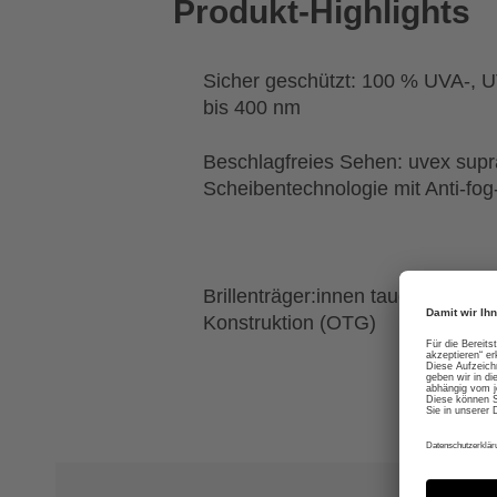
Produkt-Highlights
Sicher geschützt: 100 % UVA-, 
bis 400 nm
Beschlagfreies Sehen: uvex supr
Scheibentechnologie mit Anti-fo
Brillenträger:innen tauglich: Ove
Konstruktion (OTG)