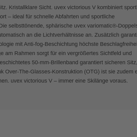
tz. Kristallklare Sicht. uvex victorious V kombiniert sport
t – ideal für schnelle Abfahrten und sportliche
 Die selbsttönende, sphärische uvex variomatic®-Doppel
omatisch an die Lichtverhältnisse an. Zusätzlich garanti
ogie mit Anti-fog-Beschichtung höchste Beschlagfreihei
e am Rahmen sorgt für ein vergrößertes Sichtfeld und
schichtetes 50-mm-Brillenband garantiert sicheren Sitz
k Over-The-Glasses-Konstruktion (OTG) ist sie zudem e
innen. uvex victorious V – immer eine Skilänge voraus.