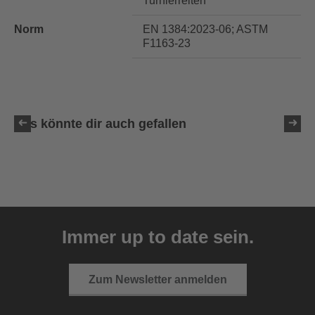
Turnierreiten
Norm
EN 1384:2023-06; ASTM
F1163-23
Das könnte dir auch gefallen
uvex exxeed ultimate
999,95 € UVP
Immer up to date sein.
2 Farbvarianten
Zum Newsletter anmelden