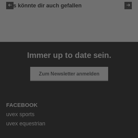
Das könnte dir auch gefallen
uvex exxeed ultimate
999,95 € UVP
Immer up to date sein.
2 Farbvarianten
Zum Newsletter anmelden
FACEBOOK
uvex sports
uvex equestrian