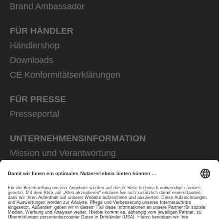
Brand Ambassador
FÜR HÄNDLER
Händlershop
Downloads
CE Konformitätserklärungen
FÜR PRESSE
Presseportal
UNTERNEHMENS­INFORMATION
Mission und Verantwortung
uvex group
uvex safety group
Rainer Winter Stiftung
Karriere