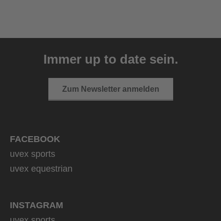
uvex exxeed ultimate
999,95 € UVP
Immer up to date sein.
2 Farbvarianten
Zum Newsletter anmelden
FACEBOOK
uvex sports
uvex equestrian
INSTAGRAM
uvex sports