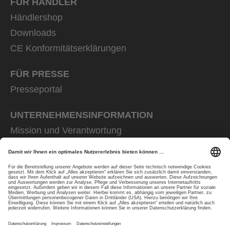
FÜR HÄNDLER
Händlershop
Downloads
CE Konformitätserklärungen
FÜR PRESSE
Presseportal
UNTERNEHMENS­INFORMATION
Mission und Verantwortung
uvex group
uvex safety group
Rainer Winter Stiftung
Karriere
Datenschutz