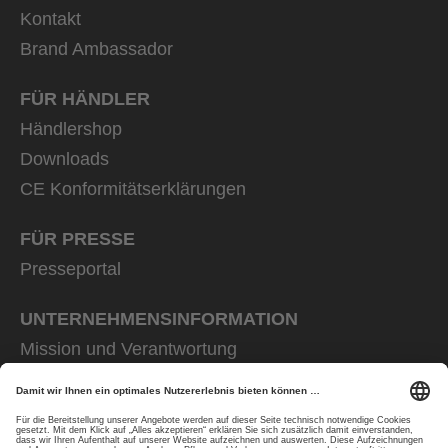
Kontakt
Brand Ambassador
FÜR HÄNDLER
Händlershop
Downloads
CE Konformitätserklärungen
FÜR PRESSE
Presseportal
UNTERNEHMENS­INFORMATION
Mission und Verantwortung
uvex group
uvex safety group
Rainer Winter Stiftung