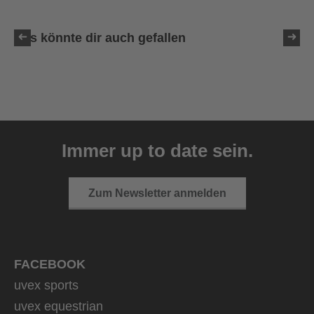
Das könnte dir auch gefallen
uvex ultimate race X
399,95 € UVP
Immer up to date sein.
1 Farbvarianten
Zum Newsletter anmelden
FACEBOOK
uvex sports
uvex equestrian