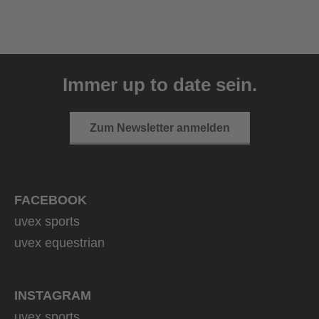
uvex ultimate pace ultra
CV
Immer up to date sein.
149,95 € UVP
2 Farbvarianten
Zum Newsletter anmelden
FACEBOOK
uvex sports
uvex equestrian
INSTAGRAM
uvex sports