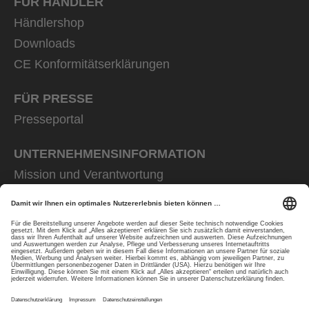
FÜR HÄNDLER
Händlershop
Downloads
CE Konformitätserklärungen
FÜR PRESSE
Presseportal
UNTERNEHMENS­INFORMATION
Mission und Verantwortung
uvex group
uvex safety group
Rainer Winter Stiftung
Karriere
Datenschutz