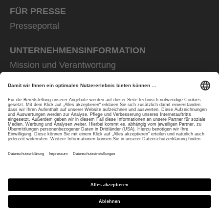
FÜR PRESSE
Presseportal
UNTERNEHMENS­INFORMATION
Mission und Verantwortung
uvex group
uvex safety group
Rainer Winter Stiftung
Karriere
Datenschutz
Impressum
protecting people