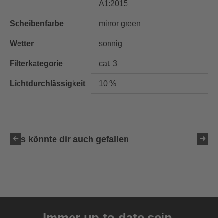
A1:2015
Scheibenfarbe
mirror green
Wetter
sonnig
Filterkategorie
cat. 3
Lichtdurchlässigkeit
10 %
Das könnte dir auch gefallen
uvex ultimate pace ultra
CV
Immer up to date sein.