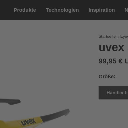
Produkte
Technologien
Inspiration
N
Reitsport
Helme
Eyewe
Reitha
Startseite
Eye
uvex 
Reithelme
Sportbril
Reithandschuhe
Lifestyle 
99,95 €
Optische 
Größe:
Händler f