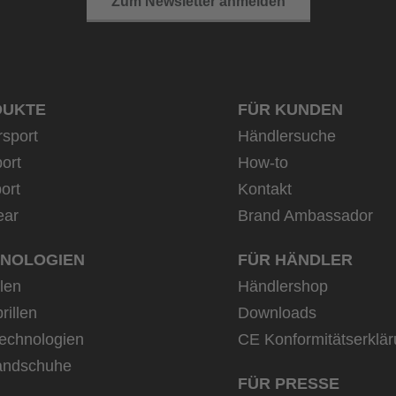
Zum Newsletter anmelden
DUKTE
FÜR KUNDEN
rsport
Händlersuche
ort
How-to
ort
Kontakt
ear
Brand Ambassador
NOLOGIEN
FÜR HÄNDLER
llen
Händlershop
rillen
Downloads
echnologien
CE Konformitätserklä
andschuhe
FÜR PRESSE