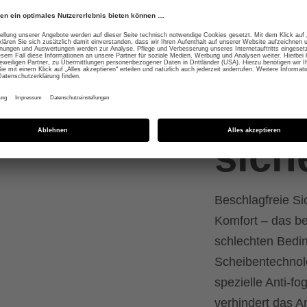
besc
zuve
sich
Beschlagfreie Sic
Komfort – das be
schlechten Bedi
Scheibentechnol
spezielle Anti-f
verhindert das A