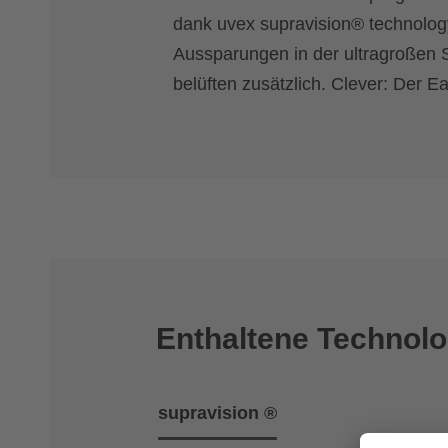
dank uvex supravision® technology
Aussparungen in der ultragroßen 
belüften zusätzlich. Clever: Der Ea
Enthaltene Technolo
supravision ®