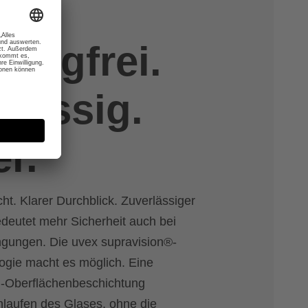
hlagfrei.
rlässig.
er.
ht. Klarer Durchblick. Zuverlässiger
deutet mehr Sicherheit auch bei
ngungen. Die uvex supravision®-
ogie macht es möglich. Eine
og-Oberflächenbeschichtung
nlaufen des Glases, ohne die