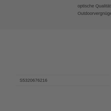
optische Qualitä
Outdoorvergnügen
S5320676216