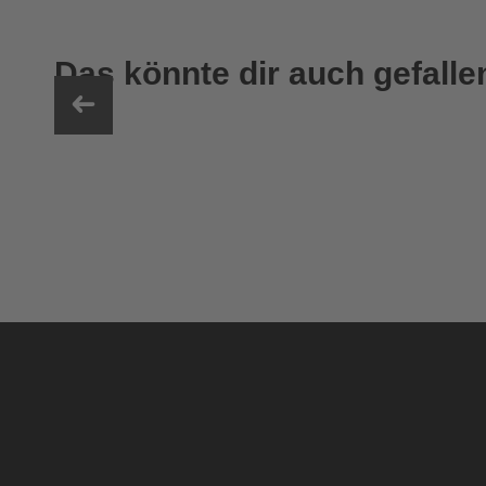
Das könnte dir auch gefalle
uvex ultimate pace ultra CV
149,95 € UVP
2 Farbvarianten