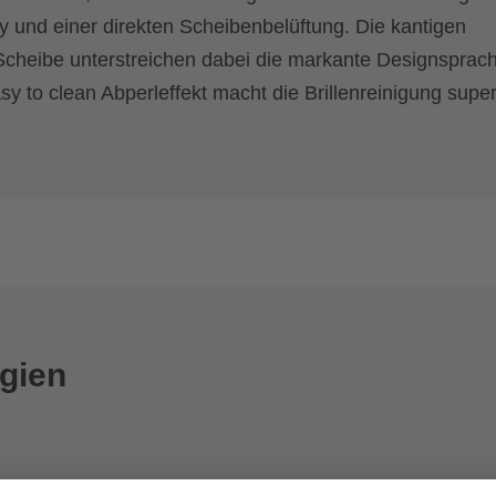
 und einer direkten Scheibenbelüftung. Die kantigen
Scheibe unterstreichen dabei die markante Designsprac
sy to clean Abperleffekt macht die Brillenreinigung super
gien