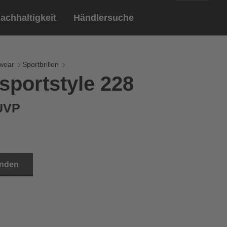
achhaltigkeit
Händlersuche
English
ar
ndschuhe
wear
Sportbrillen
sportstyle 228
Deutsch
len
Brillen
 UVP
Sportbrillen
inden