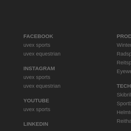
FACEBOOK
PRO
uvex sports
Winte
uvex equestrian
Radsp
Reitsp
INSTAGRAM
Eyew
uvex sports
uvex equestrian
TECH
Skibri
YOUTUBE
Sportb
uvex sports
Helmt
Reith
LINKEDIN