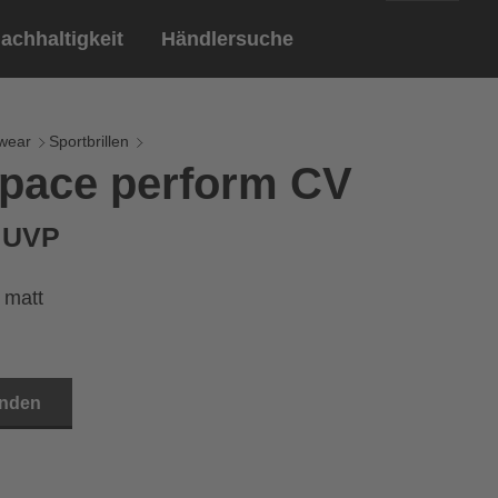
achhaltigkeit
Händlersuche
English
ar
ndschuhe
wear
Sportbrillen
 pace perform CV
Deutsch
len
Brillen
€ UVP
Sportbrillen
 matt
inden