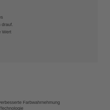
es
 drauf.
e Wert
 verbesserte Farbwahrnehmung
 Technologie