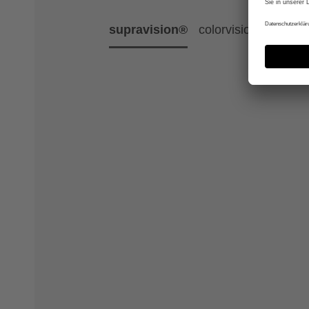
supravision®
colorvision®