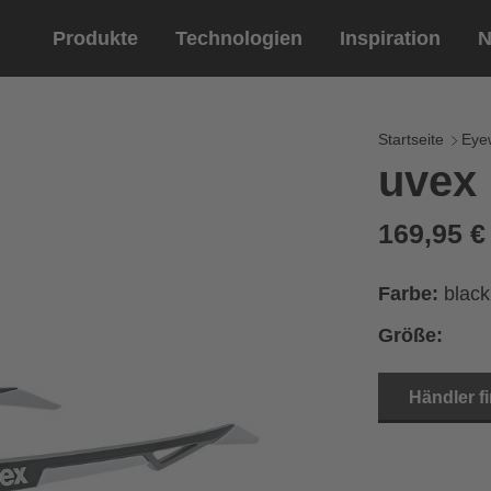
Produkte
Technologien
Inspiration
N
Reitsport
Helme
Eyewe
Reitha
Startseite
Eye
uvex
Reithelme
Sportbril
Reithandschuhe
Lifestyle 
169,95 
Optische 
Farbe:
black
Größe:
Händler f