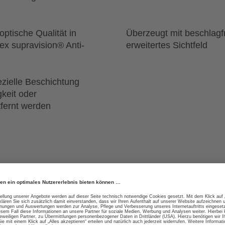
ptische Qualität in
Überzeugt mit beschlagfr
ex supravision® Anti-
erweitertes Sichtfeld
ezielle Beschichtung
keit oder
tfernt werden
gien