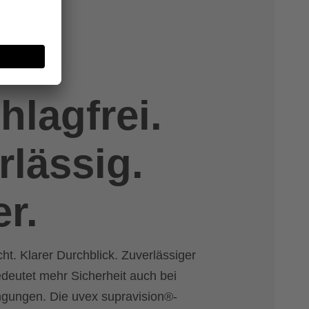
hlagfrei.
rlässig.
er.
ht. Klarer Durchblick. Zuverlässiger
deutet mehr Sicherheit auch bei
ngungen. Die uvex supravision®-