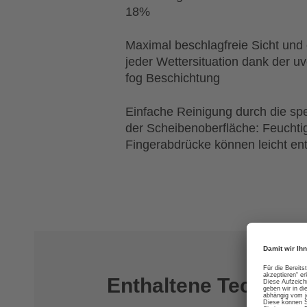
18%
Maximal beschlagfreie Sicht und o
jeder Wettersituation dank der uv
fog Beschichtung
Einfache Reinigung durch die sp
der Scheibenoberfläche: Feuchtig
Fingerabdrücke können leicht en
Enthaltene Technolo