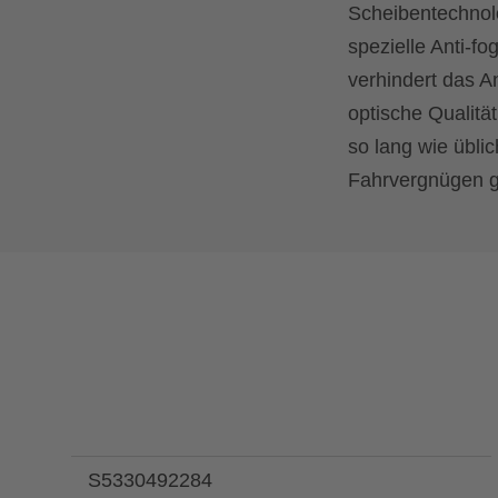
Scheibentechnol
spezielle Anti-f
verhindert das A
optische Qualitä
so lang wie übli
Fahrvergnügen ga
S5330492284