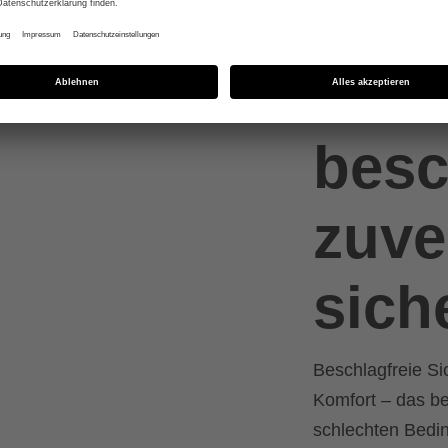
besc
zuve
sich
Beschlagfreie Sic
Komfort – das be
schlechten Bedi