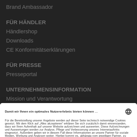
Brand Ambassador
FÜR HÄNDLER
Händlershop
Downloads
CE Konformitätserklärungen
FÜR PRESSE
Presseportal
UNTERNEHMENS­INFORMATION
Mission und Verantwortung
uvex group
uvex safety group
Rainer Winter Stiftung
Karriere