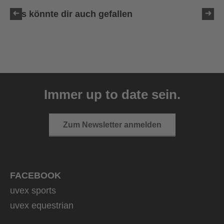
Das könnte dir auch gefallen
uvex pace stage V
199,95 € UVP
Immer up to date sein.
3 Farbvarianten
Zum Newsletter anmelden
FACEBOOK
uvex sports
uvex equestrian