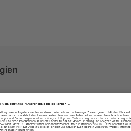
gien
besc