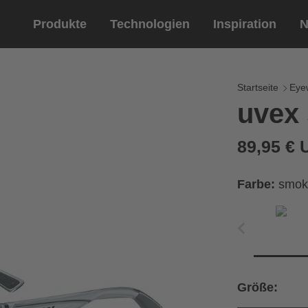
Produkte
Technologien
Inspiration
N
Reitsport
Helme
Eyewe
Reitha
Startseite
Eye
uvex 
Reithelme
Sportbril
Reithandschuhe
Lifestyle 
89,95 €
Optische 
Farbe:
smok
Größe: