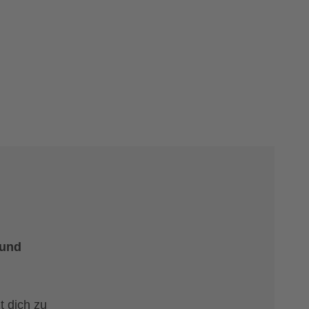
e
 und
t dich zu