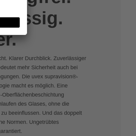
rlässig.
er.
ht. Klarer Durchblick. Zuverlässiger
deutet mehr Sicherheit auch bei
ngungen. Die uvex supravision®-
ogie macht es möglich. Eine
og-Oberflächenbeschichtung
nlaufen des Glases, ohne die
t zu beeinflussen. Und das doppelt
che Normen. Ungetrübtes
rantiert.