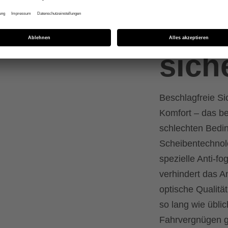
zuve
sich
Beschlagfreie Sic
Komfort – das be
schlechten Bedi
Scheibentechnol
spezielle Anti-f
verhindert das A
optische Qualitä
so lang wie übli
Fahrvergnügen ga