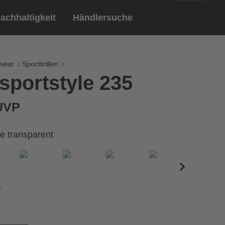
achhaltigkeit
Händlersuche
English
ar
ndschuhe
wear
Sportbrillen
sportstyle 235
Deutsch
len
Brillen
 UVP
Sportbrillen
e transparent