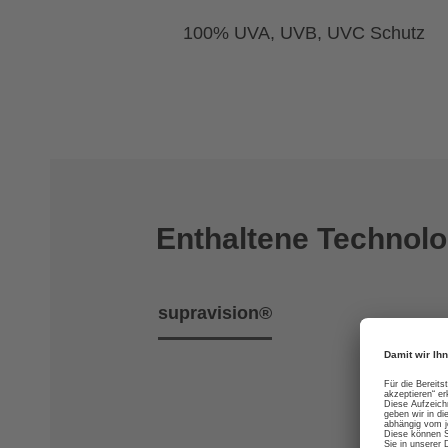
100% UVA, UVB, UVC Schutz
Enthaltene Technolo
supravision®