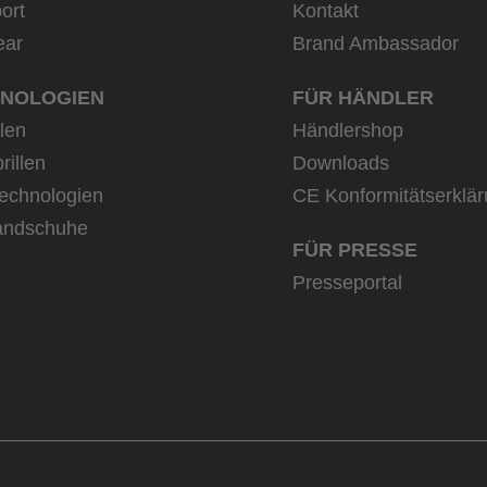
ort
Kontakt
ear
Brand Ambassador
NOLOGIEN
FÜR HÄNDLER
llen
Händlershop
rillen
Downloads
echnologien
CE Konformitätserklä
andschuhe
FÜR PRESSE
Presseportal