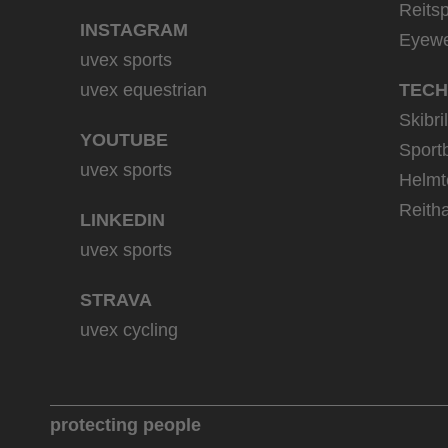
Reitsp
INSTAGRAM
Eyew
uvex sports
uvex equestrian
TECH
Skibri
YOUTUBE
Sportb
uvex sports
Helmt
Reith
LINKEDIN
uvex sports
STRAVA
uvex cycling
protecting people