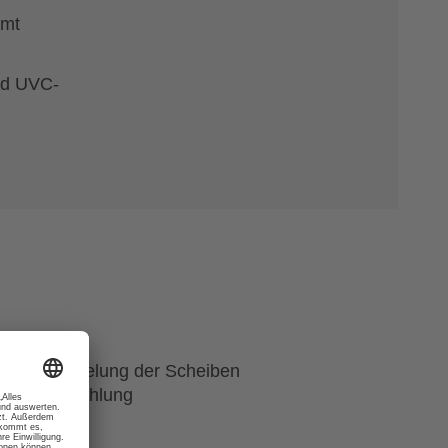
mmt
nd UVC-
e Verspiegelung der Scheiben
fraroter Strahlung