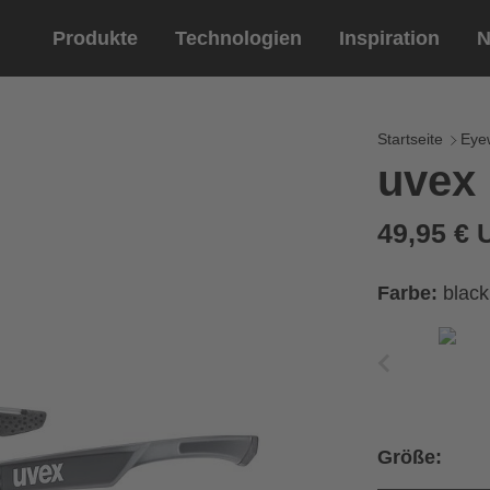
Produkte
Technologien
Inspiration
N
Reitsport
Helme
Eyewe
Reitha
Startseite
Eye
uvex
Reithelme
Sportbril
Reithandschuhe
Lifestyle 
49,95 €
Optische 
Farbe:
black
Größe: