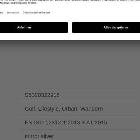
uf den Bügeln
Integrierte UV-Absorbe
S5320322916
Golf, Lifestyle, Urban, Wandern
EN ISO 12312-1:2013 + A1:2015
mirror silver