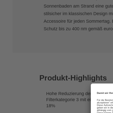
Sonnenbaden am Strand eine gute 
stilsicher im klassischen Design mi
Accessoire für jeden Sommertag.
Schutz bis zu 400 nm gemäß europ
Produkt-Highlights
Hohe Reduzierung der Sonnenein
Filterkategorie 3 mit einer Lichtd
18%