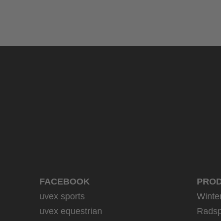
uvex LGL 51
59,95 € UVP
3 Farbvarianten
FACEBOOK
PRO
uvex sports
Winte
uvex equestrian
Radsp