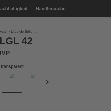
achhaltigkeit
Händlersuche
English
ar
ndschuhe
wear
Lifestyle Brillen
 LGL 42
Deutsch
len
Brillen
 UVP
Sportbrillen
 transparent