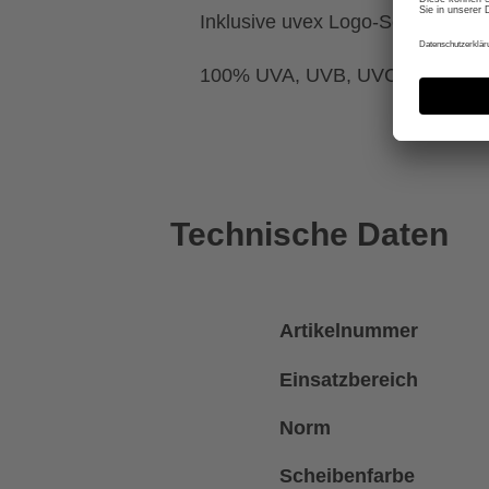
Inklusive uvex Logo-Schriftzug a
100% UVA, UVB, UVC Schutz
Technische Daten
Artikelnummer
Einsatzbereich
Norm
Scheibenfarbe