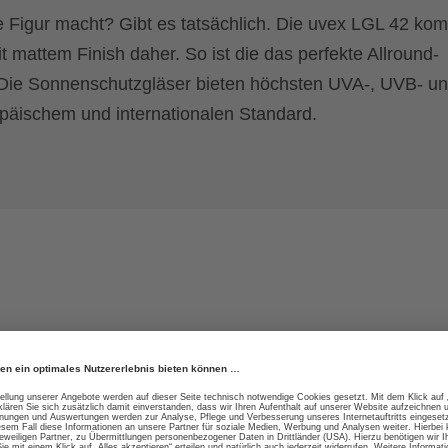
Figur macht? Gibt es tatsächlich. Die uvex LGL 42 ko
t mattem Finish daher. So ist die das perfekte Allround-
 Die Sonnenschutzgläser bieten höchsten UVA-, UVB- u
äischem und internationalen Standard.
strahlung durch die
Die modisch abgestimmt
urchlässigkeit von 9-
schützt zusätzlich vor in