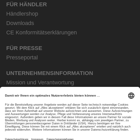
FÜR HÄNDLER
Händlershop
Downloads
CE Konformitätserklärungen
FÜR PRESSE
Presseportal
UNTERNEHMENS­INFORMATION
Mission und Verantwortung
uvex group
uvex safety group
Rainer Winter Stiftung
Karriere
Datenschutz