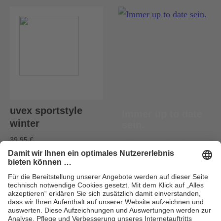
uvex sportstyle
Immer up to date
winter
sein.
39,95 €
Newsletter abonnieren
3 Farbvarianten