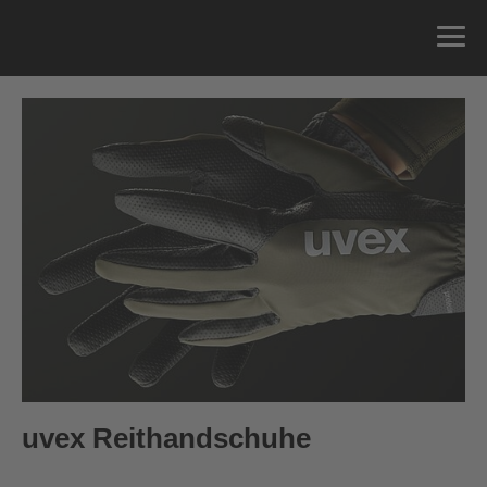
Allround
Kids
4
5
5.5
6
6.5
7
7.5
8
0
€ —
59.95
€ UVP
8.5
9
9.5
10
15
10.5
11
uvex Reithandschuhe