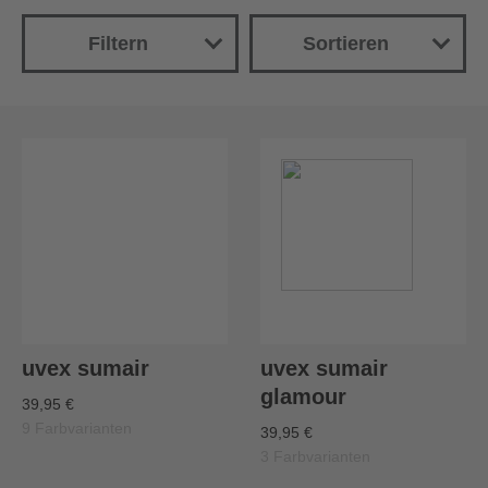
Filtern
Sortieren
Neuheiten
Name
Preis (aufsteigend)
Preis (absteigend)
uvex sumair
uvex sumair
glamour
39,95 €
9 Farbvarianten
39,95 €
3 Farbvarianten