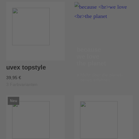
because
we love
the planet
uvex topstyle
Mehr über die planet-
39,95 €
series erfahren
3 Farbvarianten
Neu