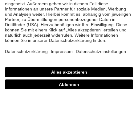
uvex ventraxion
uvex ventraxion
plus
36,95 €
3 Farbvarianten
39,95 €
3 Farbvarianten
uvex i-performance
uvex polarixx