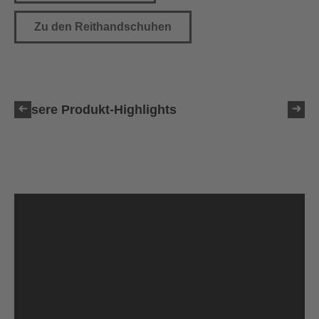
Zu den Reithandschuhen
Unsere Produkt-Highlights
uvex suxxeed blaze
399,95 € UVP