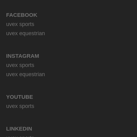
CV
149,95 € UVP
FACEBOOK
2 Farbvarianten
uvex sports
uvex equestrian
INSTAGRAM
uvex sports
uvex equestrian
YOUTUBE
uvex sports
LINKEDIN