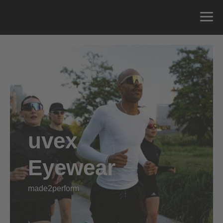
uvex
Eyewear
made2perform